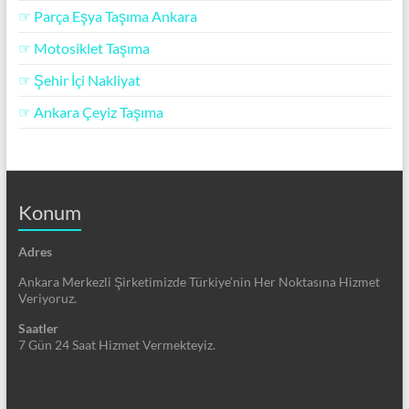
☞ Parça Eşya Taşıma Ankara
☞ Motosiklet Taşıma
☞ Şehir İçi Nakliyat
☞ Ankara Çeyiz Taşıma
Konum
Adres
Ankara Merkezli Şirketimizde Türkiye’nin Her Noktasına Hizmet
Veriyoruz.
Saatler
7 Gün 24 Saat Hizmet Vermekteyiz.