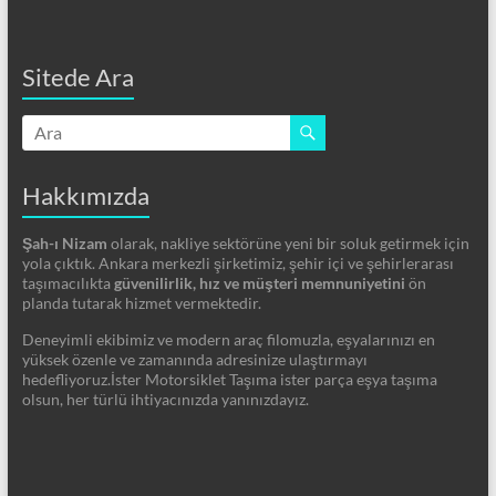
Sitede Ara
Hakkımızda
Şah-ı Nizam
olarak, nakliye sektörüne yeni bir soluk getirmek için
yola çıktık. Ankara merkezli şirketimiz, şehir içi ve şehirlerarası
taşımacılıkta
güvenilirlik, hız ve müşteri memnuniyetini
ön
planda tutarak hizmet vermektedir.
Deneyimli ekibimiz ve modern araç filomuzla, eşyalarınızı en
yüksek özenle ve zamanında adresinize ulaştırmayı
hedefliyoruz.İster Motorsiklet Taşıma ister parça eşya taşıma
olsun, her türlü ihtiyacınızda yanınızdayız.