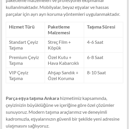
paketleme malzemeleri ve profesyonel ekipmanlar
kullanılmaktadır. Mobilyalar, beyaz eşyalar ve hassas
parçalar için ayrı ayrı koruma yöntemleri uygulanmaktadır.
Hizmet Türü
Paketleme
Taşıma Süresi
Malzemesi
Standart Çeyiz
Streç Film +
4-6 Saat
Taşıma
Köpük
Premium Çeyiz
Özel Kutu +
6-8 Saat
Taşıma
Hava Kabarcıklı
VIP Çeyiz
Ahşap Sandık +
8-10 Saat
Taşıma
Özel Koruma
Parça eşya taşıma Ankara
hizmetimiz kapsamında,
çeyizinizin büyüklüğüne ve içeriğine göre özel çözümler
sunuyoruz. Modern taşıma araçlarımız ve deneyimli
kadromuzla, eşyalarınızın güvenli bir şekilde yeni adresine
ulaşmasını sağlıyoruz.