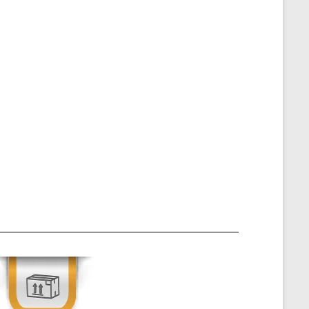
ylerin ve
llikle sürekli
. Bu nedenle,
aşımaktadır.