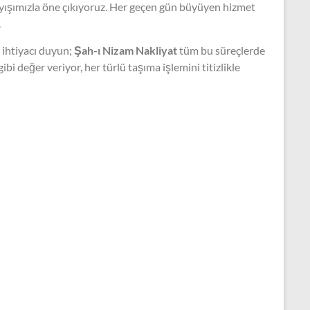
ayışımızla öne çıkıyoruz. Her geçen gün büyüyen hizmet
.
e ihtiyacı duyun;
Şah-ı Nizam Nakliyat
tüm bu süreçlerde
 değer veriyor, her türlü taşıma işlemini titizlikle
log
aşınma Rehberi Bilmeniz
erekenler