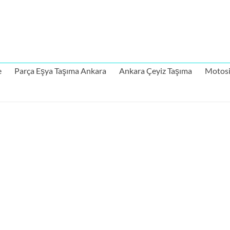
e
Parça Eşya Taşıma Ankara
Ankara Çeyiz Taşıma
Motosi
Ankara Nakliye
Şah-ı Nizam