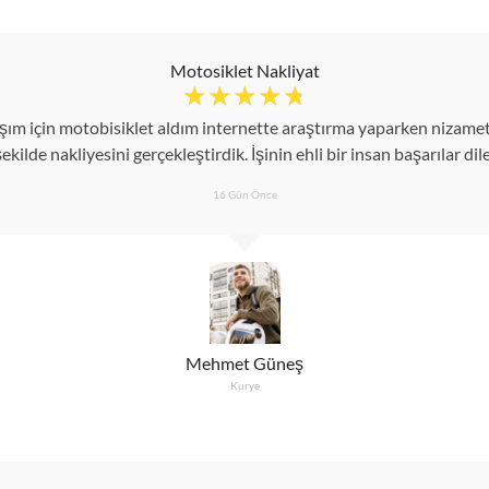
Motosiklet Nakliyat
☆
☆
☆
☆
☆
ım için motobisiklet aldım internette araştırma yaparken nizametti
şekilde nakliyesini gerçekleştirdik. İşinin ehli bir insan başarılar dil
16 Gün Önce
Mehmet Güneş
Kurye