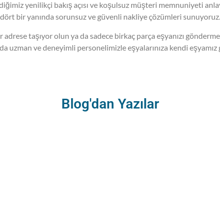
rdiğimiz yenilikçi bakış açısı ve koşulsuz müşteri memnuniyeti anl
 dört bir yanında sorunsuz ve güvenli nakliye çözümleri sunuyoruz
lı bir adrese taşıyor olun ya da sadece birkaç parça eşyanızı gönderm
a uzman ve deneyimli personelimizle eşyalarınıza kendi eşyamız gibi
Blog'dan Yazılar
B
T
si Gerekenler
G