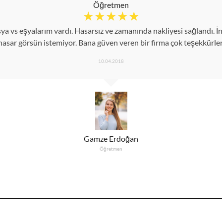
Öğretmen
☆
☆
☆
☆
☆
a vs eşyalarım vardı. Hasarsız ve zamanında nakliyesi sağlandı. İn
hasar görsün istemiyor. Bana güven veren bir firma çok teşekkürler
10.04.2018
Gamze Erdoğan
Öğretmen