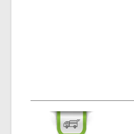
Şah-ı Ni
işletmelerin 
büyüyen Anka
şehir içi n