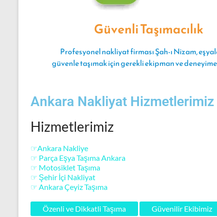
Şehir içi n
Güvenli Taşımacılık
taşıma hizmet
bir loka
Profesyonel nakliyat firması Şah-ı Nizam, eşyal
hizmetleri,
güvenle taşımak için gerekli ekipman ve deneyime 
avantajlar 
Ankara Nakliyat Hizmetlerimiz
Hizmetlerimiz
☞Ankara Nakliye
☞ Parça Eşya Taşıma Ankara
☞ Motosiklet Taşıma
☞ Şehir İçi Nakliyat
☞ Ankara Çeyiz Taşıma
Özenli ve Dikkatli Taşıma
Güvenilir Ekibimiz