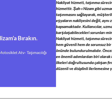
Nakliyat hizmeti, taşınma süreci
hizmettir. Şah-ı Nizam gibi uzman
taşınmasını sağlayarak, müşterile
eşyaların nakliyesini değil, aynı
kapsamaktadır. Kullanıcılar, uzma
karşılaşabilecekleri sorunları min
nli Taşınma
Nizam'a Bırakın.
Nakliyat hizmeti, taşınma sürecin
hem güvenli hem de sorunsuz bir 
ri seçilmesi, hasar riskini
önünde bulundurulmalıdır. Öncelik
yaların taşınacağı araçların
 Motosiklet Atv- Taşımacılığı
en önemli adımlardan biri olarak
 da faydalı olacaktır.
ilkeleri doğrultusunda çalışan fi
düzenli ve disiplinli ilerlemesine 