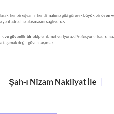
Motorsiklet Taşıma
larak, her bir eşyanızı kendi malımız gibi görerek
büyük bir özen v
le yeni adresine ulaşmasını sağlıyoruz.
Şah-ı Nizam
klet taşıma hizmetleri, motosiklet sahipleri için güvenli ve pratik
ık ve güvenilir bir ekiple
hizmet veriyoruz. Profesyonel kadromuz, 
. Motorbisiklet taşıma süreci, doğru uygulama aşamalarıyla başlar 
şya taşımak değil, güven taşımak.
Şah-ı Nizam Motorsiklet Nakliyatı sektörde öne çıkmaktadır.
Motosiklet-Atv Nakliyat
Şah-ı Nizam Nakliyat İle
|