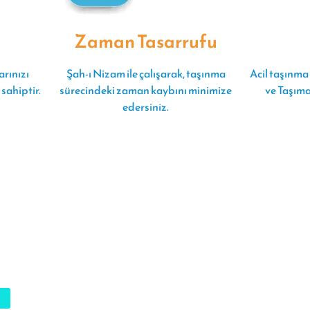
akliyat, özellikle şehirlerarası taşımacılığa göre daha kısa mesafel
Zaman Tasarrufu
leridir. Bu hizmet, genellikle evden eve, ofisten ofise veya ticari yü
syondan başka bir lokasyona taşınması süreçlerini kapsar. Şehir İçi
arınızı
Şah-ı Nizam ile çalışarak, taşınma
Acil taşınma
 taşınma sürecinin hızlandırılması ve maliyetlerin düşürülmesi açı
sahiptir.
sürecindeki zaman kaybını minimize
ve Taşım
sunar. Özellikle büyük şehirlerde, Şah-ı Nizam Nakliyat'ın sunduğu
edersiniz.
hizmetler, taşınma sürecini stres olmaktan çıkarır.
Şehir İçi Nakliyat