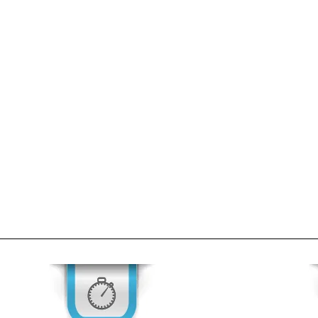
zam Nakliyat, şehir içi taşımacılıkta önemli bir role sahip olup, bire
eşyalarını güvenli bir şekilde taşımalarına olanak tanımaktadır. Öze
ra şehri, farklı ihtiyaçlara yönelik nakliyat hizmetleriyle doludur
akliyat süreçlerinin doğru bir şekilde yönetilmesi büyük bir önem t
Ankara Nakliye
Şehir İçi Nakliyat
Şah-ı Nizam