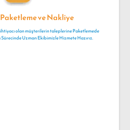
erde yapılan
Paketleme ve Nakliye
klerin belirli
 Nakliyat
 ihtiyacı olan müşterilerin taleplerine Paketlemede
sından büyük
a Sürecinde Uzman Ekibimizle Hizmete Hazırız.
 profesyonel