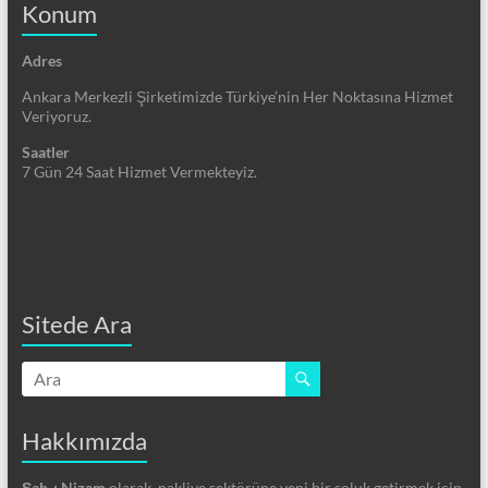
Konum
Adres
Ankara Merkezli Şirketimizde Türkiye’nin Her Noktasına Hizmet
Veriyoruz.
Saatler
7 Gün 24 Saat Hizmet Vermekteyiz.
Sitede Ara
Hakkımızda
Şah-ı Nizam
olarak, nakliye sektörüne yeni bir soluk getirmek için