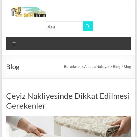
Skip
to
content
Ankara
Nakliyat
Menü
Türkiye'nin
Her
Yerine
Blog
Buradasınız:
Ankara Nakliyat
>
Blog
>
Blog
Taşımacılık
Çeyiz Nakliyesinde Dikkat Edilmesi
Gerekenler